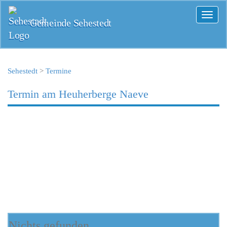
Toggl
Gemeinde Sehestedt
naviga
Sehestedt
>
Termine
Termin am
Heuherberge Naeve
Nichts gefunden