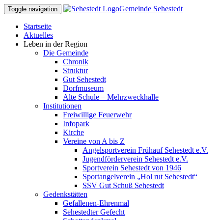
Gemeinde Sehestedt
Toggle navigation
Startseite
Aktuelles
Leben in der Region
Die Gemeinde
Chronik
Struktur
Gut Sehestedt
Dorfmuseum
Alte Schule – Mehrzweckhalle
Institutionen
Freiwillige Feuerwehr
Infopark
Kirche
Vereine von A bis Z
Angelsportverein Frühauf Sehestedt e.V.
Jugendförderverein Sehestedt e.V.
Sportverein Sehestedt von 1946
Sportangelverein „Hol rut Sehestedt“
SSV Gut Schuß Sehestedt
Gedenkstätten
Gefallenen-Ehrenmal
Sehestedter Gefecht