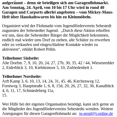
aufgeräumt – denn sie beteiligen sich am Garagenflohmarkt.
Am Sonntag, 24. April, von 10 bis 17 Uhr wird in rund 40
Garagen und Carports allerlei angeboten – vom Mickey-Maus-
Heft über Haushaltswaren bis hin zu Kleinmöbeln.
Organisiert wird der Flohmarkt vom Jugendförderverein Sehestedt
zugunsten der Sehestedter Jugend. „Durch diese Aktion erhoffen
wir uns, dass die Sehestedter Bürger die Möglichkeit bekommen,
endlich mal wieder ums Dorf zu ziehen, alte Schätze zu erwerben
oder zu verkaufen und eingeschlafene Kontakte wieder zu
aktivieren“, erklärt Robert Pöhls.
Teilnehmer Südseite:
Alte Dorfstr. 7, 9, 10, 20, 24, 27, 27b, 30, 35, 42 / 44, Wiesenredder
2, Eiderblick 3, 10, Kiebitzmoor 5, 10, Zufriedenheit 1.
Teilnehmer Nordseite:
Arft Kamp 3, 6, 10, 13, 14, 24, 31, 45, 46, Kirchenweg 12,
Forstweg 3, Hauptstraße 1, 6, 8, 15d, 29, 26, 27, 32, 36, Kanalblick
4, 6, 11, 17, Schmiedeberg 11a,
15.
Wer Hilfe bei der eigenen Organisation benötigt, kann sich gerne an
die Mitglieder des Jugendfördervereins Sehestedts wenden. Weitere
Anregungen für diesen Garagenflohmarkt an:
ju-gend@t-online.de