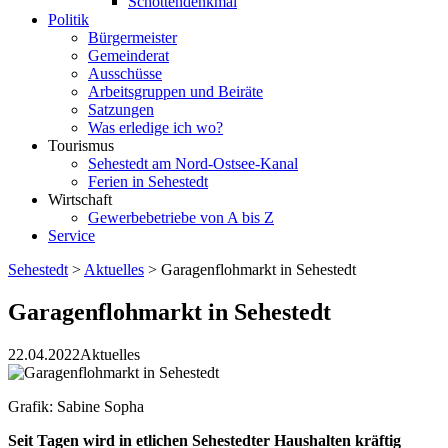
Schottendenkmal
Politik
Bürgermeister
Gemeinderat
Ausschüsse
Arbeitsgruppen und Beiräte
Satzungen
Was erledige ich wo?
Tourismus
Sehestedt am Nord-Ostsee-Kanal
Ferien in Sehestedt
Wirtschaft
Gewerbebetriebe von A bis Z
Service
Sehestedt
>
Aktuelles
>
Garagenflohmarkt in Sehestedt
Garagenflohmarkt in Sehestedt
22.04.2022
Aktuelles
Grafik: Sabine Sopha
Seit Tagen wird in etlichen Sehestedter Haushalten kräftig