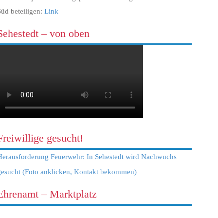
Süd beteiligen:
Link
Sehestedt – von oben
Freiwillige gesucht!
Herausforderung Feuerwehr: In Sehestedt wird Nachwuchs
gesucht (Foto anklicken, Kontakt bekommen)
Ehrenamt – Marktplatz