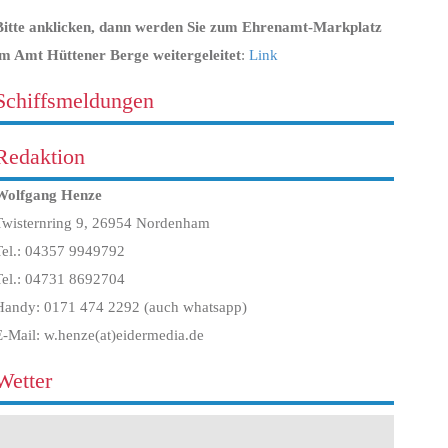
Bitte anklicken, dann werden Sie zum Ehrenamt-Markplatz
im Amt Hüttener Berge weitergeleitet
:
Link
Schiffsmeldungen
Redaktion
Wolfgang Henze
Twisternring 9, 26954 Nordenham
Tel.: 04357 9949792
Tel.: 04731 8692704
Handy: 0171 474 2292 (auch whatsapp)
E-Mail: w.henze(at)eidermedia.de
Wetter