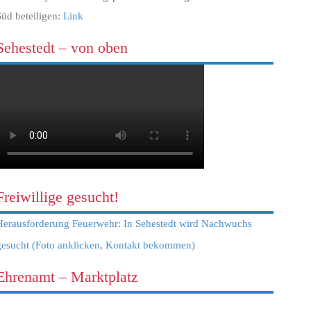
Süd beteiligen:
Link
Sehestedt – von oben
Freiwillige gesucht!
Herausforderung Feuerwehr: In Sehestedt wird Nachwuchs
gesucht (Foto anklicken, Kontakt bekommen)
Ehrenamt – Marktplatz