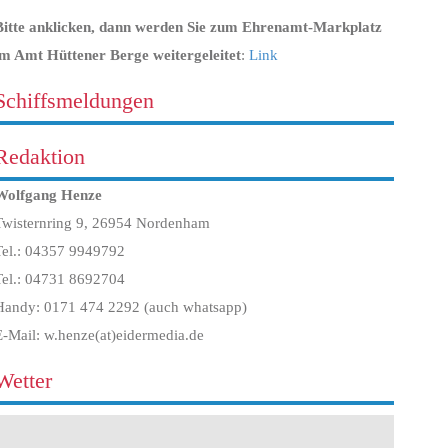
Bitte anklicken, dann werden Sie zum Ehrenamt-Markplatz
im Amt Hüttener Berge weitergeleitet
:
Link
Schiffsmeldungen
Redaktion
Wolfgang Henze
Twisternring 9, 26954 Nordenham
Tel.: 04357 9949792
Tel.: 04731 8692704
Handy: 0171 474 2292 (auch whatsapp)
E-Mail: w.henze(at)eidermedia.de
Wetter