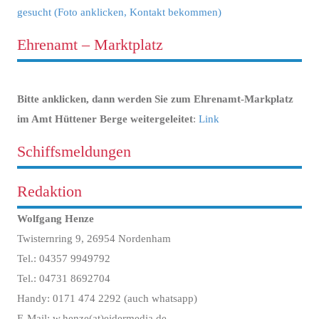
gesucht (Foto anklicken, Kontakt bekommen)
Ehrenamt – Marktplatz
Bitte anklicken, dann werden Sie zum Ehrenamt-Markplatz
im Amt Hüttener Berge weitergeleitet
:
Link
Schiffsmeldungen
Redaktion
Wolfgang Henze
Twisternring 9, 26954 Nordenham
Tel.: 04357 9949792
Tel.: 04731 8692704
Handy: 0171 474 2292 (auch whatsapp)
E-Mail: w.henze(at)eidermedia.de