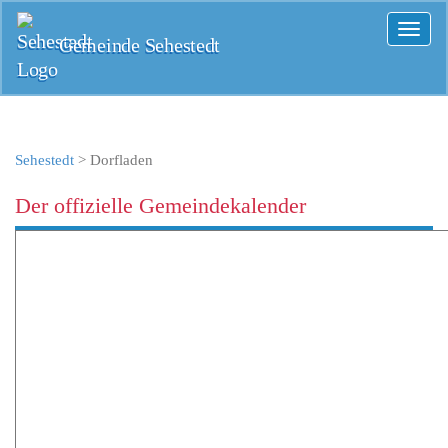
Toggl
Gemeinde Sehestedt
naviga
Sehestedt
>
Dorfladen
Der offizielle Gemeindekalender