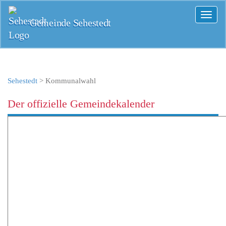
Toggl
Gemeinde Sehestedt
naviga
Sehestedt
>
Kommunalwahl
Der offizielle Gemeindekalender