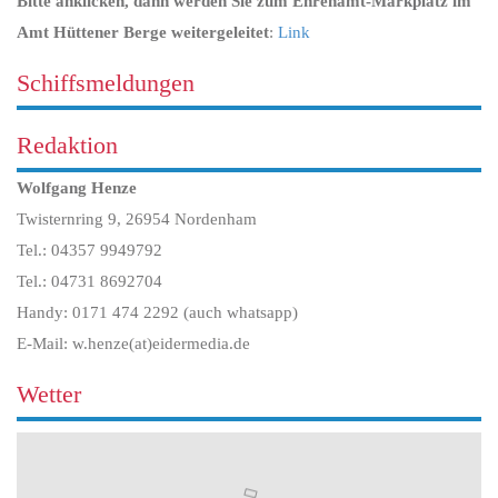
Bitte anklicken, dann werden Sie zum Ehrenamt-Markplatz im
Amt Hüttener Berge weitergeleitet
:
Link
Schiffsmeldungen
Redaktion
Wolfgang Henze
Twisternring 9, 26954 Nordenham
Tel.: 04357 9949792
Tel.: 04731 8692704
Handy: 0171 474 2292 (auch whatsapp)
E-Mail: w.henze(at)eidermedia.de
Wetter