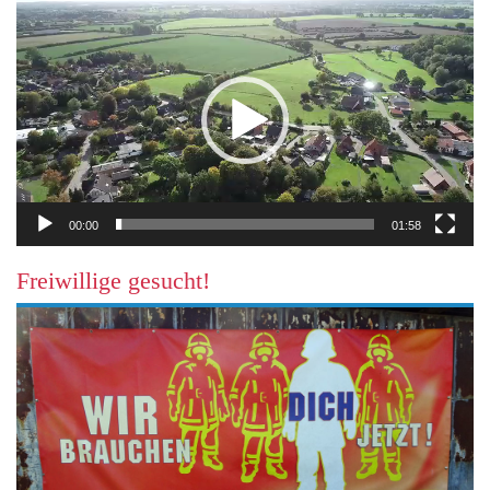
Video-
Player
00:00
01:58
Freiwillige gesucht!